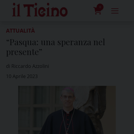
Skip
to
0
content
prodotti
ATTUALITÀ
“Pasqua: una speranza nel
presente”
di Riccardo Azzolini
10 Aprile 2023