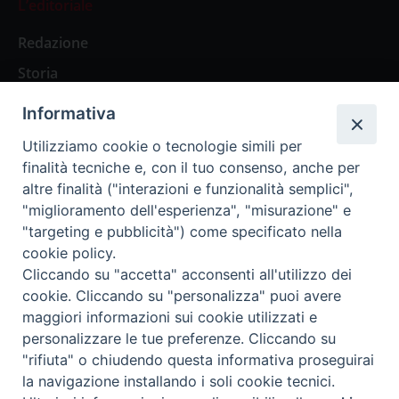
L’editoriale
Redazione
Storia
Informativa
Abbonamenti
Utilizziamo cookie o tecnologie simili per
finalità tecniche e, con il tuo consenso, anche per
Abbonamento Annuale Digitale
altre finalità ("interazioni e funzionalità semplici",
"miglioramento dell'esperienza", "misurazione" e
Abbonamento Annuale Cartaceo
"targeting e pubblicità") come specificato nella
Abbonamento Singola Copia Digitale
cookie policy.
Cliccando su "accetta" acconsenti all'utilizzo dei
cookie. Cliccando su "personalizza" puoi avere
maggiori informazioni sui cookie utilizzati e
personalizzare le tue preferenze. Cliccando su
Redazione: Pavia, Piazza Duomo 11 - tel. 0382.24736 -
"rifiuta" o chiudendo questa informativa proseguirai
amministrazione@ilticino.it - repossi@ilticino.it - P.
la navigazione installando i soli cookie tecnici.
IVA: 00213430184