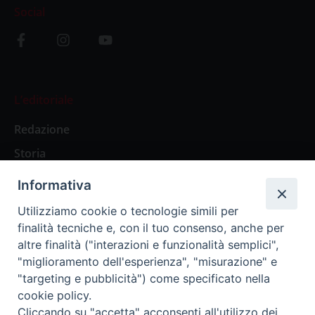
Social
L’editoriale
Redazione
Storia
Informativa
Abbonamenti
Utilizziamo cookie o tecnologie simili per
finalità tecniche e, con il tuo consenso, anche per
Abbonamento Annuale Digitale
altre finalità ("interazioni e funzionalità semplici",
"miglioramento dell'esperienza", "misurazione" e
Abbonamento Annuale Cartaceo
"targeting e pubblicità") come specificato nella
Abbonamento Singola Copia Digitale
cookie policy.
Cliccando su "accetta" acconsenti all'utilizzo dei