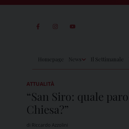
Skip
to
content
Homepage
News
Il Settimanale
Apri
Menu
ATTUALITÀ
“San Siro: quale paro
Chiesa?”
di Riccardo Azzolini