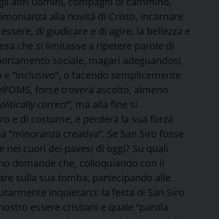
egli altri uomini, compagni di cammino,
imonianza alla novità di Cristo, incarnare
ssere, di giudicare e di agire, la bellezza e
sa che si limitasse a ripetere parole di
portamento sociale, magari adeguandosi,
co e “inclusivo”, o facendo semplicemente
ll’OMS, forse troverà ascolto, almeno
olitically correct”
, ma alla fine si
ro e di costume, e perderà la sua forza
una “minoranza creativa”. Se San Siro fosse
 nei cuori dei pavesi di oggi? Su quali
ono domande che, colloquiando con il
re sulla sua tomba, partecipando alle
tarmente inquietarci: la festa di San Siro
nostro essere cristiani e quale “parola