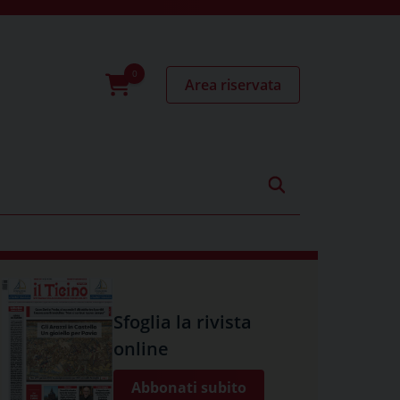
Area riservata
0
prodotti
Sfoglia la rivista
online
Abbonati subito