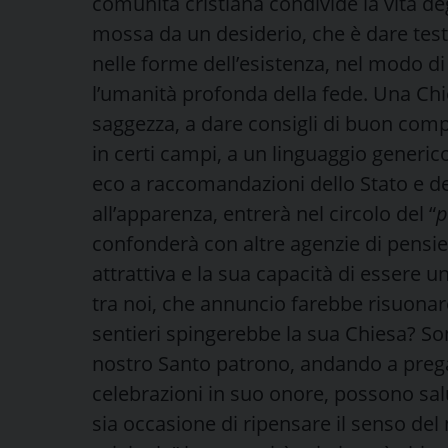
comunità cristiana condivide la vita d
mossa da un desiderio, che è dare test
nelle forme dell’esistenza, nel modo di e
l’umanità profonda della fede. Una Chie
saggezza, a dare consigli di buon com
in certi campi, a un linguaggio generi
eco a raccomandazioni dello Stato e de
all’apparenza, entrerà nel circolo del “
p
confonderà con altre agenzie di pensie
attrattiva e la sua capacità di essere 
tra noi, che annuncio farebbe risuonare
sentieri spingerebbe la sua Chiesa? S
nostro Santo patrono, andando a prega
celebrazioni in suo onore, possono salu
sia occasione di ripensare il senso del 