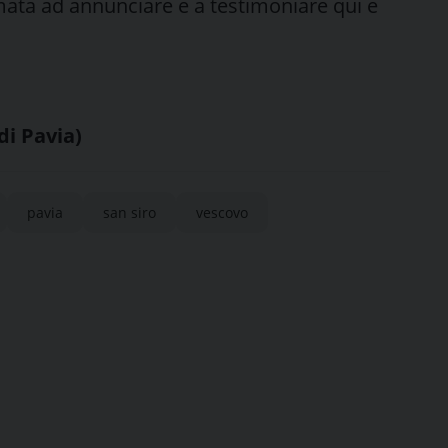
amata ad annunciare e a testimoniare qui e
di Pavia)
pavia
san siro
vescovo