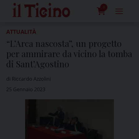
Skip
to
0
content
prodotti
ATTUALITÀ
“L’Arca nascosta”, un progetto
per ammirare da vicino la tomba
di Sant’Agostino
di Riccardo Azzolini
25 Gennaio 2023