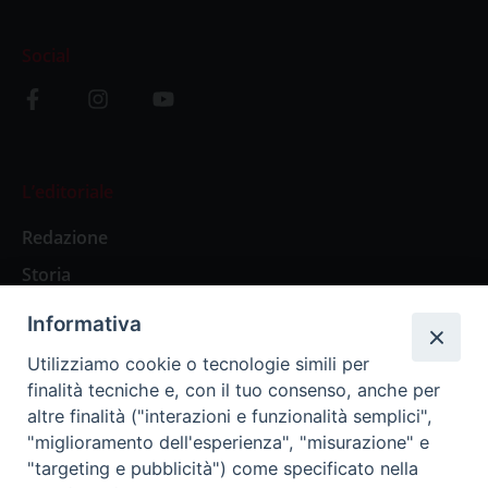
Social
L’editoriale
Redazione
Storia
Informativa
Abbonamenti
Utilizziamo cookie o tecnologie simili per
finalità tecniche e, con il tuo consenso, anche per
Abbonamento Annuale Digitale
altre finalità ("interazioni e funzionalità semplici",
"miglioramento dell'esperienza", "misurazione" e
Abbonamento Annuale Cartaceo
"targeting e pubblicità") come specificato nella
Abbonamento Singola Copia Digitale