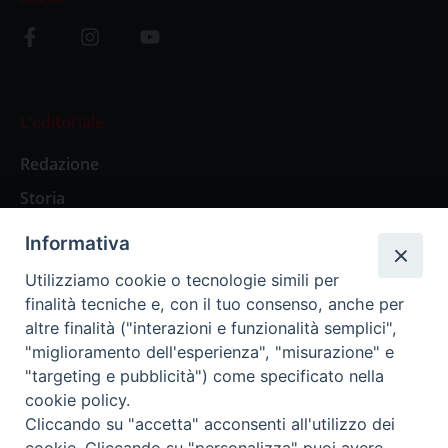
L’editoriale
Redazione
Storia
Informativa
Abbonamenti
Utilizziamo cookie o tecnologie simili per
finalità tecniche e, con il tuo consenso, anche per
Abbonamento Annuale Digitale
altre finalità ("interazioni e funzionalità semplici",
"miglioramento dell'esperienza", "misurazione" e
Abbonamento Annuale Cartaceo
"targeting e pubblicità") come specificato nella
Abbonamento Singola Copia Digitale
cookie policy.
Cliccando su "accetta" acconsenti all'utilizzo dei