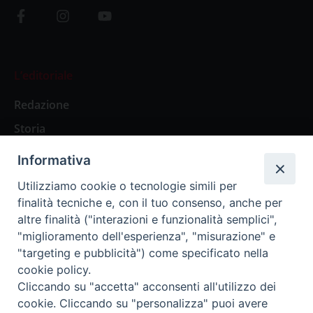
L’editoriale
Redazione
Storia
Informativa
Abbonamenti
Utilizziamo cookie o tecnologie simili per
finalità tecniche e, con il tuo consenso, anche per
Abbonamento Annuale Digitale
altre finalità ("interazioni e funzionalità semplici",
"miglioramento dell'esperienza", "misurazione" e
Abbonamento Annuale Cartaceo
"targeting e pubblicità") come specificato nella
Abbonamento Singola Copia Digitale
cookie policy.
Cliccando su "accetta" acconsenti all'utilizzo dei
cookie. Cliccando su "personalizza" puoi avere