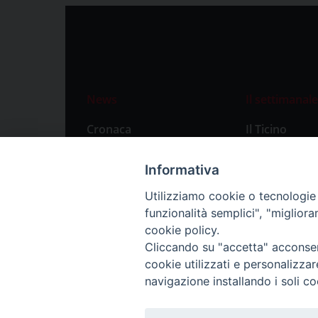
News
Il settimanale
Cronaca
Il Ticino
Attualità
Abbonament
Informativa
Primo Piano
Privacy Polic
Utilizziamo cookie o tecnologie s
Territorio
funzionalità semplici", "miglior
Città
cookie policy.
Cliccando su "accetta" acconsent
Politica
cookie utilizzati e personalizza
Sport
navigazione installando i soli co