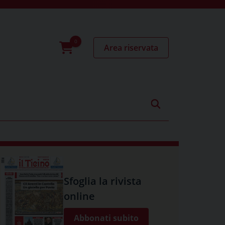
Area riservata
0
prodotti
Sfoglia la rivista
online
Abbonati subito