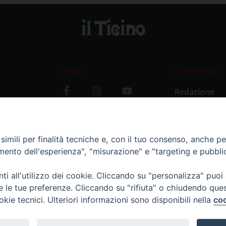
Social
L’editoriale
Redazione
i
Storia
y
imili per finalità tecniche e, con il tuo consenso, anche per 
amento dell'esperienza", "misurazione" e "targeting e pubbli
i all'utilizzo dei cookie. Cliccando su "personalizza" puoi
re le tue preferenze. Cliccando su "rifiuta" o chiudendo que
okie tecnici. Ulteriori informazioni sono disponibili nella
coo