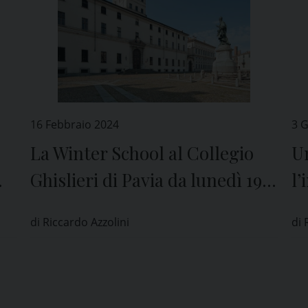
16 Febbraio 2024
3 
La Winter School al Collegio
Un
Ghislieri di Pavia da lunedì 19 a
l’
venerdì 23 febbraio
su
di Riccardo Azzolini
di 