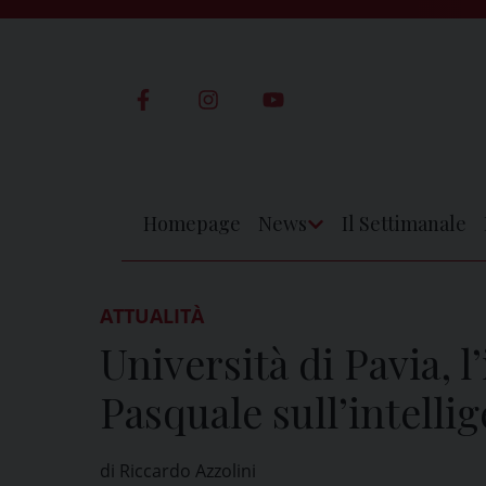
Skip
to
content
Homepage
News
Il Settimanale
Apri
Menu
ATTUALITÀ
Università di Pavia, 
Pasquale sull’intellig
di Riccardo Azzolini