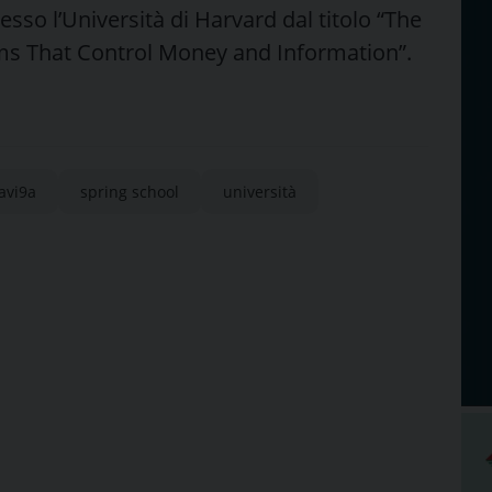
esso l’Università di Harvard dal titolo “The
hms That Control Money and Information”.
avi9a
spring school
università