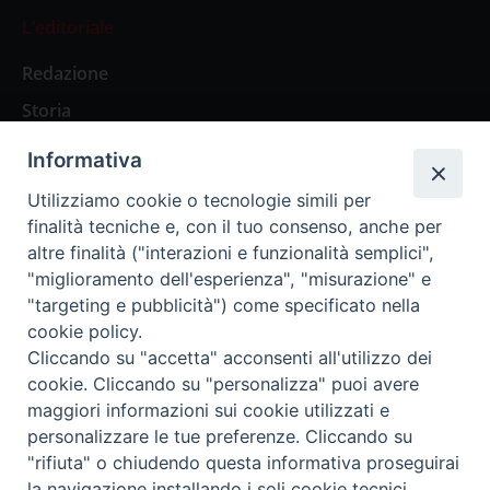
L’editoriale
Redazione
Storia
Informativa
Abbonamenti
Utilizziamo cookie o tecnologie simili per
finalità tecniche e, con il tuo consenso, anche per
Abbonamento Annuale Digitale
altre finalità ("interazioni e funzionalità semplici",
"miglioramento dell'esperienza", "misurazione" e
Abbonamento Annuale Cartaceo
"targeting e pubblicità") come specificato nella
Abbonamento Singola Copia Digitale
cookie policy.
Cliccando su "accetta" acconsenti all'utilizzo dei
cookie. Cliccando su "personalizza" puoi avere
maggiori informazioni sui cookie utilizzati e
personalizzare le tue preferenze. Cliccando su
Redazione: Pavia, Piazza Duomo 11 - tel. 0382.24736 -
"rifiuta" o chiudendo questa informativa proseguirai
amministrazione@ilticino.it - repossi@ilticino.it - P.
la navigazione installando i soli cookie tecnici.