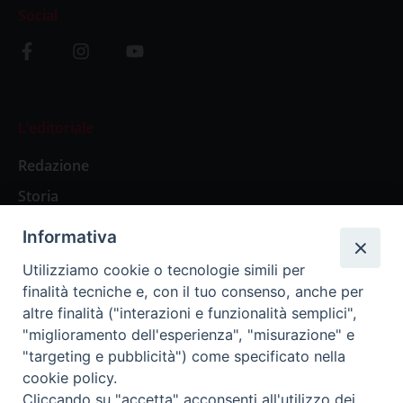
Social
L’editoriale
Redazione
Storia
Informativa
Abbonamenti
Utilizziamo cookie o tecnologie simili per
finalità tecniche e, con il tuo consenso, anche per
Abbonamento Annuale Digitale
altre finalità ("interazioni e funzionalità semplici",
"miglioramento dell'esperienza", "misurazione" e
Abbonamento Annuale Cartaceo
"targeting e pubblicità") come specificato nella
Abbonamento Singola Copia Digitale
cookie policy.
Cliccando su "accetta" acconsenti all'utilizzo dei