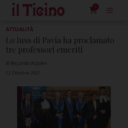
Skip
to
0
content
prodotti
ATTUALITÀ
Lo Iuss di Pavia ha proclamato
tre professori emeriti
di Riccardo Azzolini
12 Ottobre 2021