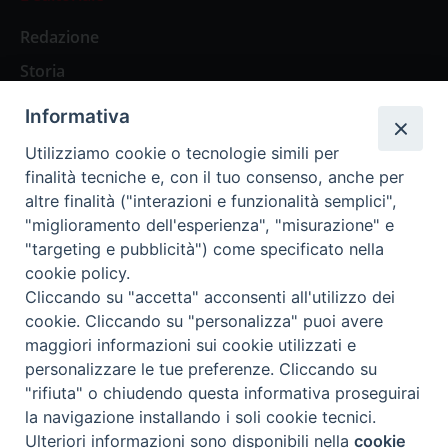
Redazione
Storia
Informativa
Abbonamenti
Utilizziamo cookie o tecnologie simili per
finalità tecniche e, con il tuo consenso, anche per
Abbonamento Annuale Digitale
altre finalità ("interazioni e funzionalità semplici",
"miglioramento dell'esperienza", "misurazione" e
Abbonamento Annuale Cartaceo
"targeting e pubblicità") come specificato nella
Abbonamento Singola Copia Digitale
cookie policy.
Cliccando su "accetta" acconsenti all'utilizzo dei
cookie. Cliccando su "personalizza" puoi avere
maggiori informazioni sui cookie utilizzati e
personalizzare le tue preferenze. Cliccando su
Redazione: Pavia, Piazza Duomo 11 - tel. 0382.24736 -
"rifiuta" o chiudendo questa informativa proseguirai
amministrazione@ilticino.it - repossi@ilticino.it - P.
la navigazione installando i soli cookie tecnici.
IVA: 00213430184
Preferenze Cookie
Ulteriori informazioni sono disponibili nella
cookie