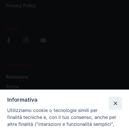
Privacy Policy
Social
L’editoriale
Redazione
Storia
Informativa
Abbonamenti
Utilizziamo cookie o tecnologie simili per
finalità tecniche e, con il tuo consenso, anche per
Abbonamento Annuale Digitale
altre finalità ("interazioni e funzionalità semplici",