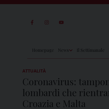
Skip
to
content
Homepage
News
Il Settimanale
Apri
Menu
ATTUALITÀ
Coronavirus: tamponi
lombardi che rientra
Croazia e Malta