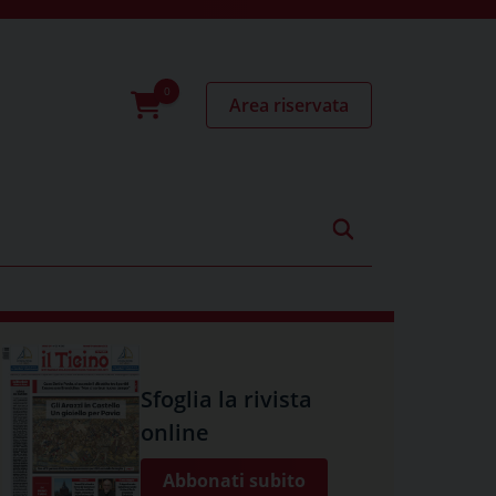
Area riservata
0
prodotti
Sfoglia la rivista
online
Abbonati subito