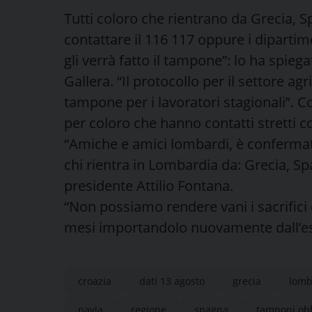
Tutti coloro che rientrano da Grecia, 
contattare il 116 117 oppure i dipartim
gli verrà fatto il tampone”: lo ha spieg
Gallera. “Il protocollo per il settore ag
tampone per i lavoratori stagionali”. C
per coloro che hanno contatti stretti 
“Amiche e amici lombardi, è confermat
chi rientra in Lombardia da: Grecia, S
presidente Attilio Fontana.
“Non possiamo rendere vani i sacrifici e 
mesi importandolo nuovamente dall’e
croazia
dati 13 agosto
grecia
lomb
pavia
regione
spagna
tamponi obb