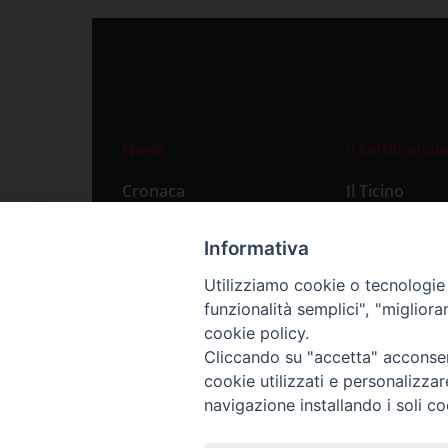
News
Il settimanale
Cronaca
Il Ticino
Attualità
Abbonament
Informativa
Primo Piano
Privacy Polic
Utilizziamo cookie o tecnologie s
Territorio
funzionalità semplici", "miglior
Città
cookie policy.
Cliccando su "accetta" acconsent
Politica
cookie utilizzati e personalizza
Sport
navigazione installando i soli co