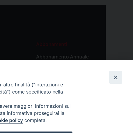
Abbonamenti
Abbonamento Annuale
Digitale
Abbonamento Annuale
Cartaceo
altre finalità ("interazioni e
Abbonamento Singola
cità") come specificato nella
Copia Digitale
 avere maggiori informazioni sui
sta informativa proseguirai la
kie policy
completa.