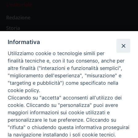
L’editoriale
Redazione
Storia
Informativa
Abbonamenti
Utilizziamo cookie o tecnologie simili per
finalità tecniche e, con il tuo consenso, anche per
Abbonamento Annuale Digitale
altre finalità ("interazioni e funzionalità semplici",
"miglioramento dell'esperienza", "misurazione" e
Abbonamento Annuale Cartaceo
"targeting e pubblicità") come specificato nella
Abbonamento Singola Copia Digitale
cookie policy.
Cliccando su "accetta" acconsenti all'utilizzo dei
cookie. Cliccando su "personalizza" puoi avere
maggiori informazioni sui cookie utilizzati e
personalizzare le tue preferenze. Cliccando su
Redazione: Pavia, Piazza Duomo 11 - tel. 0382.24736 -
"rifiuta" o chiudendo questa informativa proseguirai
amministrazione@ilticino.it - repossi@ilticino.it - P.
la navigazione installando i soli cookie tecnici.
IVA: 00213430184