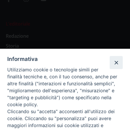
L’editoriale
Redazione
Storia
Informativa
Abbonamenti
Utilizziamo cookie o tecnologie simili per
finalità tecniche e, con il tuo consenso, anche per
Abbonamento Annuale Digitale
altre finalità ("interazioni e funzionalità semplici",
"miglioramento dell'esperienza", "misurazione" e
Abbonamento Annuale Cartaceo
"targeting e pubblicità") come specificato nella
Abbonamento Singola Copia Digitale
cookie policy.
Cliccando su "accetta" acconsenti all'utilizzo dei
cookie. Cliccando su "personalizza" puoi avere
maggiori informazioni sui cookie utilizzati e