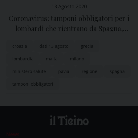
13 Agosto 2020
Coronavirus: tamponi obbligatori per i
lombardi che rientrano da Spagna,
Grecia, Croazia e Malta
croazia
dati 13 agosto
grecia
lombardia
malta
milano
ministero salute
pavia
regione
spagna
tamponi obbligatori
News