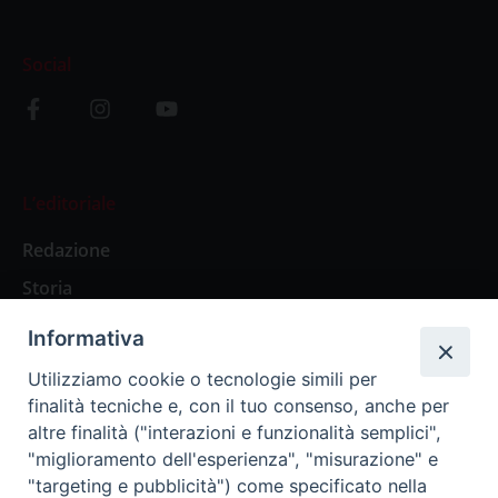
Social
L’editoriale
Redazione
Storia
Informativa
Abbonamenti
Utilizziamo cookie o tecnologie simili per
finalità tecniche e, con il tuo consenso, anche per
Abbonamento Annuale Digitale
altre finalità ("interazioni e funzionalità semplici",
"miglioramento dell'esperienza", "misurazione" e
Abbonamento Annuale Cartaceo
"targeting e pubblicità") come specificato nella