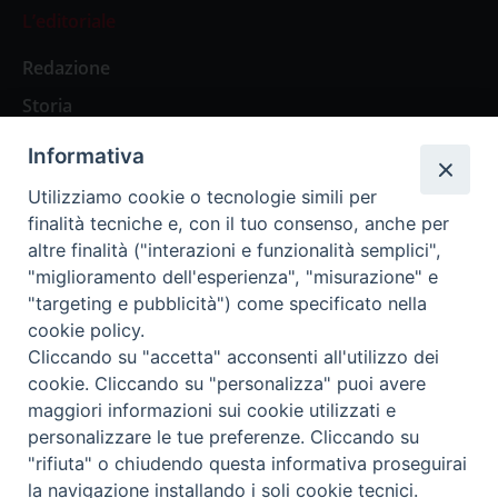
L’editoriale
Redazione
Storia
Informativa
Abbonamenti
Utilizziamo cookie o tecnologie simili per
finalità tecniche e, con il tuo consenso, anche per
Abbonamento Annuale Digitale
altre finalità ("interazioni e funzionalità semplici",
"miglioramento dell'esperienza", "misurazione" e
Abbonamento Annuale Cartaceo
"targeting e pubblicità") come specificato nella
Abbonamento Singola Copia Digitale
cookie policy.
Cliccando su "accetta" acconsenti all'utilizzo dei
cookie. Cliccando su "personalizza" puoi avere
maggiori informazioni sui cookie utilizzati e
personalizzare le tue preferenze. Cliccando su
Redazione: Pavia, Piazza Duomo 11 - tel. 0382.24736 -
"rifiuta" o chiudendo questa informativa proseguirai
amministrazione@ilticino.it - repossi@ilticino.it - P.
la navigazione installando i soli cookie tecnici.