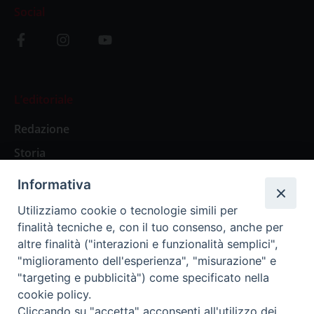
Social
L’editoriale
Redazione
Storia
Informativa
Abbonamenti
Utilizziamo cookie o tecnologie simili per
finalità tecniche e, con il tuo consenso, anche per
Abbonamento Annuale Digitale
altre finalità ("interazioni e funzionalità semplici",
"miglioramento dell'esperienza", "misurazione" e
Abbonamento Annuale Cartaceo
"targeting e pubblicità") come specificato nella
Abbonamento Singola Copia Digitale
cookie policy.
Cliccando su "accetta" acconsenti all'utilizzo dei