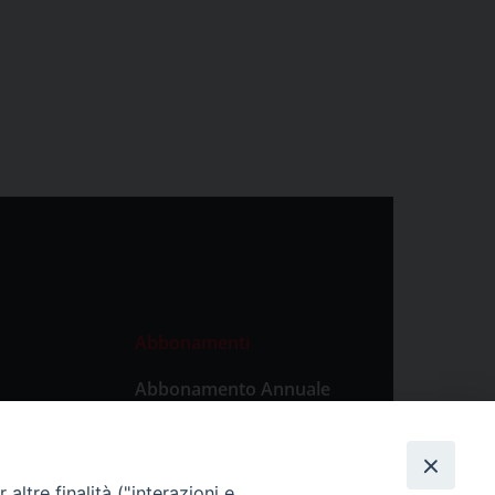
Abbonamenti
Abbonamento Annuale
Digitale
Abbonamento Annuale
Cartaceo
altre finalità ("interazioni e