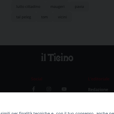
lutto cittadino
maugeri
pavia
tal peleg
tom
vicini
Social
L’editoriale
Redazione
i
Storia
y
imili per finalità tecniche e, con il tuo consenso, anche per 