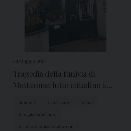
24 Maggio 2021
Tragedia della funivia di
Mottarone: lutto cittadino a
Pavia per le vittime della
amit bira
canossiane
eitan
famiglia israeliana
famiglia israeliana
incidente funivia mottarone