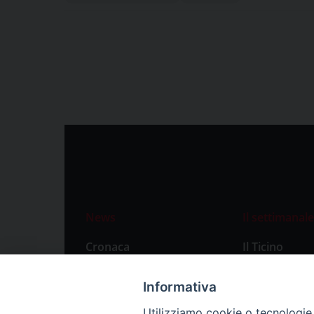
News
Il settimanale
Cronaca
Il Ticino
Attualità
Abbonament
Informativa
Primo Piano
Privacy Polic
Utilizziamo cookie o tecnologie s