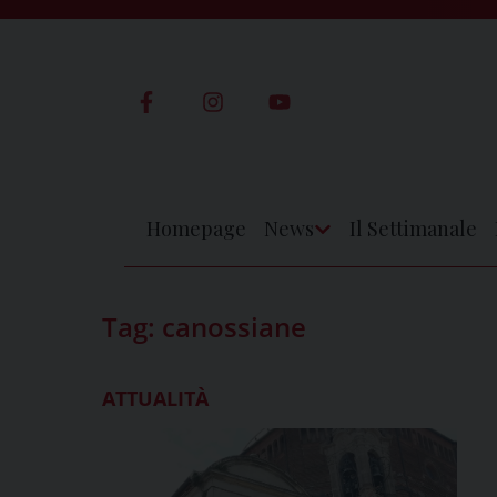
Skip
to
content
Homepage
News
Il Settimanale
Apri
Menu
Tag:
canossiane
ATTUALITÀ