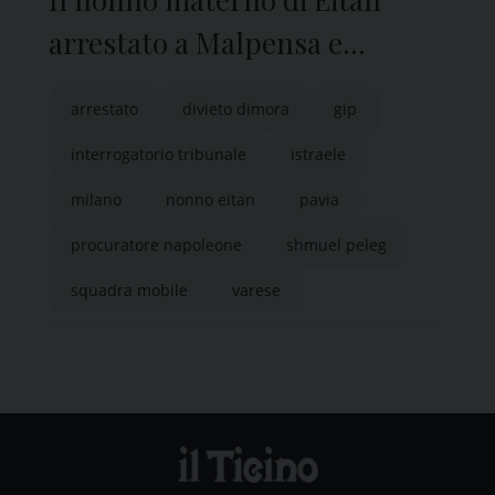
arrestato a Malpensa e
interrogato in Tribunale a
arrestato
divieto dimora
gip
Pavia
interrogatorio tribunale
istraele
milano
nonno eitan
pavia
procuratore napoleone
shmuel peleg
squadra mobile
varese