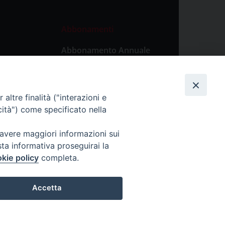
Abbonamenti
Abbonamento Annuale
Digitale
Abbonamento Annuale
Cartaceo
altre finalità ("interazioni e
Abbonamento Singola
cità") come specificato nella
Copia Digitale
 avere maggiori informazioni sui
sta informativa proseguirai la
kie policy
completa.
Accetta
lticino.it - P. IVA: 00213430184
Preferenze Cookie