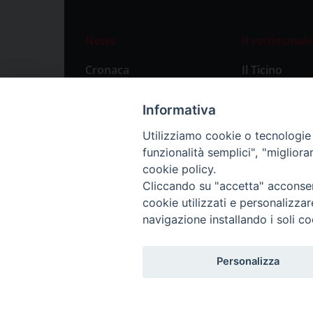
News
Il settimanale
Cronaca
Il Ticino
Attualità
Abbonament
Informativa
Primo Piano
Privacy Polic
Utilizziamo cookie o tecnologie s
Territorio
funzionalità semplici", "miglior
Città
cookie policy.
Cliccando su "accetta" acconsent
Politica
cookie utilizzati e personalizza
Sport
navigazione installando i soli co
Personalizza
Redazione: Pavia, Piazza Duomo 