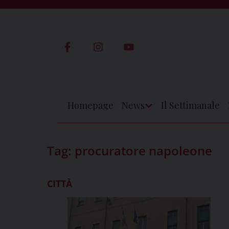
Skip
to
content
Homepage
News
Il Settimanale
Apri
Menu
Tag:
procuratore napoleone
CITTÀ