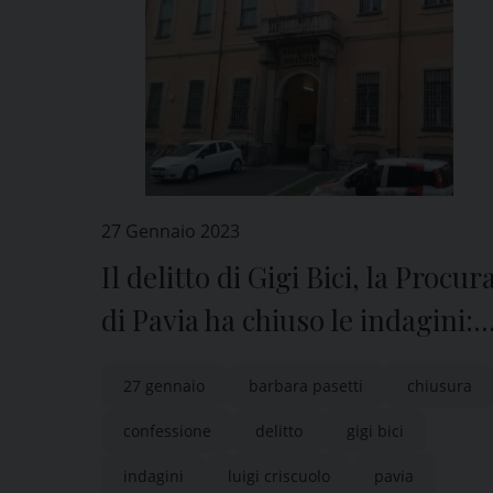
27 Gennaio 2023
Il delitto di Gigi Bici, la Procur
di Pavia ha chiuso le indagini:
Barbara Pasetti ha confessato
27 gennaio
barbara pasetti
chiusura
confessione
delitto
gigi bici
indagini
luigi criscuolo
pavia