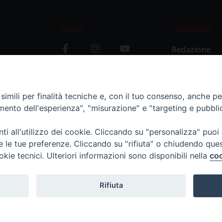
Social
L’editoriale
Redazione
i
Storia
y
imili per finalità tecniche e, con il tuo consenso, anche per 
amento dell'esperienza", "misurazione" e "targeting e pubbli
i all'utilizzo dei cookie. Cliccando su "personalizza" puoi
re le tue preferenze. Cliccando su "rifiuta" o chiudendo que
okie tecnici. Ulteriori informazioni sono disponibili nella
coo
Rifiuta
11 - tel. 0382.24736 - amministrazione@ilticino.it - repossi@i