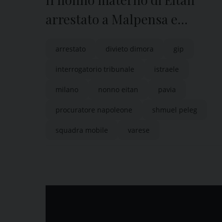
arrestato a Malpensa e
interrogato in Tribunale a
arrestato
divieto dimora
gip
Pavia
interrogatorio tribunale
istraele
milano
nonno eitan
pavia
procuratore napoleone
shmuel peleg
squadra mobile
varese