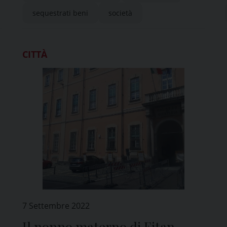
sequestrati beni
società
CITTÀ
7 Settembre 2022
Il nonno materno di Eitan