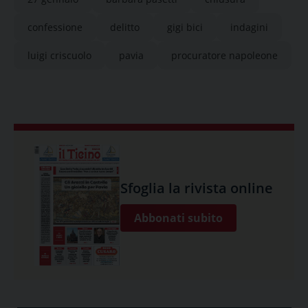
confessione
delitto
gigi bici
indagini
luigi criscuolo
pavia
procuratore napoleone
Sfoglia la rivista online
Abbonati subito