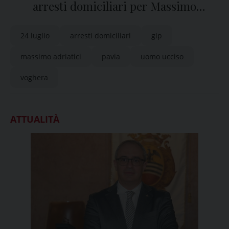
arresti domiciliari per Massimo
Adriatici
24 luglio
arresti domiciliari
gip
massimo adriatici
pavia
uomo ucciso
voghera
ATTUALITÀ