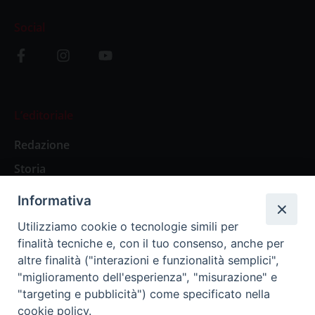
Social
L’editoriale
Redazione
Storia
Informativa
Abbonamenti
Utilizziamo cookie o tecnologie simili per
finalità tecniche e, con il tuo consenso, anche per
Abbonamento Annuale Digitale
altre finalità ("interazioni e funzionalità semplici",
"miglioramento dell'esperienza", "misurazione" e
Abbonamento Annuale Cartaceo
"targeting e pubblicità") come specificato nella
Abbonamento Singola Copia Digitale
cookie policy.