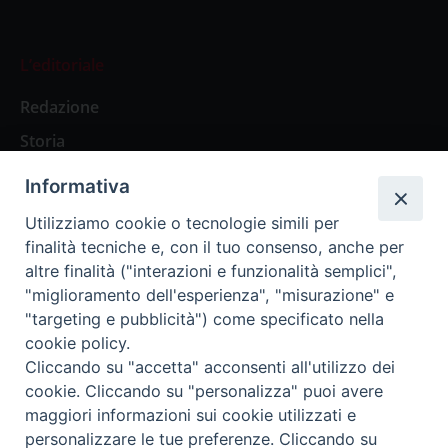
L’editoriale
Redazione
Storia
Informativa
Abbonamenti
Utilizziamo cookie o tecnologie simili per
finalità tecniche e, con il tuo consenso, anche per
Abbonamento Annuale Digitale
altre finalità ("interazioni e funzionalità semplici",
"miglioramento dell'esperienza", "misurazione" e
Abbonamento Annuale Cartaceo
"targeting e pubblicità") come specificato nella
Abbonamento Singola Copia Digitale
cookie policy.
Cliccando su "accetta" acconsenti all'utilizzo dei
cookie. Cliccando su "personalizza" puoi avere
maggiori informazioni sui cookie utilizzati e
personalizzare le tue preferenze. Cliccando su
Redazione: Pavia, Piazza Duomo 11 - tel. 0382.24736 -