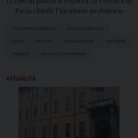
Ucciso in piazza a Voghera: la Procura di
Pavia chiede l’incidente probatorio
incidente probatorio
massimo adriatici
pavia
procura
testimonianze
uccisione
voghera
youns el boussettaoui
ATTUALITÀ