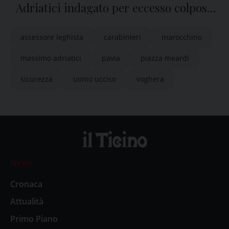
Adriatici indagato per eccesso colposo
in legittima difesa
assessore leghista
carabinieri
marocchino
massimo adriatici
pavia
piazza meardi
sicurezza
uomo ucciso
voghera
News
Cronaca
Attualità
Primo Piano