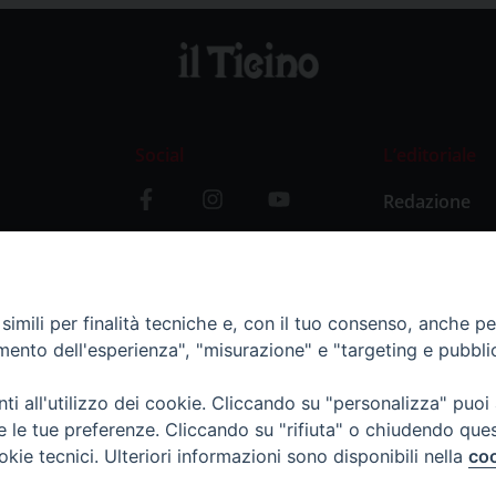
Social
L’editoriale
Redazione
i
Storia
y
imili per finalità tecniche e, con il tuo consenso, anche per 
amento dell'esperienza", "misurazione" e "targeting e pubbli
i all'utilizzo dei cookie. Cliccando su "personalizza" puoi
re le tue preferenze. Cliccando su "rifiuta" o chiudendo que
okie tecnici. Ulteriori informazioni sono disponibili nella
coo