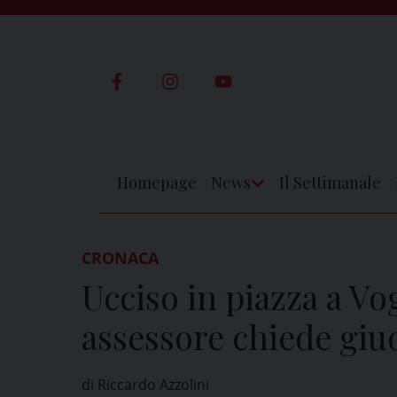
Skip
to
content
Homepage
News
Il Settimanale
Apri
Menu
CRONACA
Ucciso in piazza a Vo
assessore chiede giu
di Riccardo Azzolini