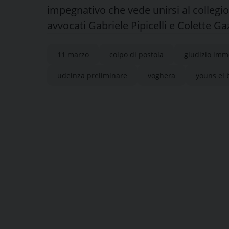
impegnativo che vede unirsi al collegio
avvocati Gabriele Pipicelli e Colette Ga
11 marzo
colpo di postola
giudizio imm
udeinza preliminare
voghera
youns el 