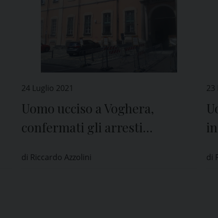
24 Luglio 2021
23 
Uomo ucciso a Voghera,
U
confermati gli arresti
in
domiciliari per Massimo
M
di Riccardo Azzolini
di 
Adriatici