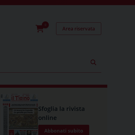
Area riservata
0
prodotti
Sfoglia la rivista
online
Abbonati subito