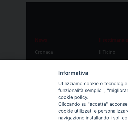
News
Il settimanale
Cronaca
Il Ticino
Attualità
Abbonament
Primo Piano
Privacy Polic
Informativa
Territorio
Utilizziamo cookie o tecnologie s
funzionalità semplici", "miglior
Città
cookie policy.
Politica
Cliccando su "accetta" acconsent
Sport
cookie utilizzati e personalizza
navigazione installando i soli co