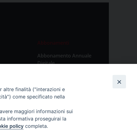
Abbonamenti
Abbonamento Annuale
Digitale
Abbonamento Annuale
Cartaceo
altre finalità ("interazioni e
Abbonamento Singola
cità") come specificato nella
Copia Digitale
 avere maggiori informazioni sui
sta informativa proseguirai la
kie policy
completa.