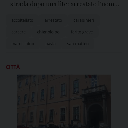
strada dopo una lite: arrestato l’uomo
accusato dell’aggressione
accoltellato
arrestato
carabinieri
carcere
chignolo po
ferito grave
marocchino
pavia
san matteo
CITTÀ