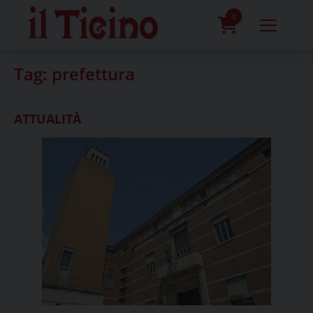
Skip
to
0
content
prodotti
Tag:
prefettura
ATTUALITÀ