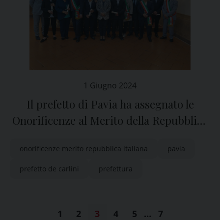
1 Giugno 2024
Il prefetto di Pavia ha assegnato le
Onorificenze al Merito della Repubblica
Italiana conferite dal Presidente della
onorificenze merito repubblica italiana
pavia
Repubblica
prefetto de carlini
prefettura
1
2
3
4
5
…
7