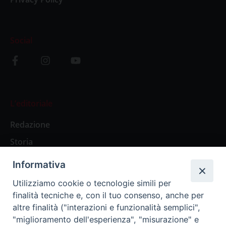
Social
L’editoriale
Redazione
Storia
Informativa
Abbonamenti
Utilizziamo cookie o tecnologie simili per
finalità tecniche e, con il tuo consenso, anche per
Abbonamento Annuale Digitale
altre finalità ("interazioni e funzionalità semplici",
"miglioramento dell'esperienza", "misurazione" e
Abbonamento Annuale Cartaceo