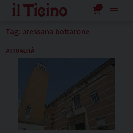
Skip
to
0
content
prodotti
Tag:
bressana bottarone
ATTUALITÀ