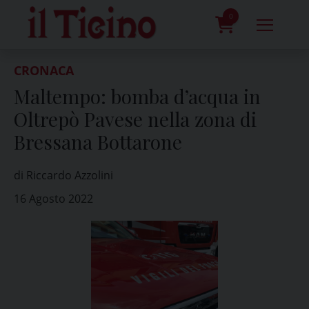
Skip
to
0
content
prodotti
CRONACA
Maltempo: bomba d’acqua in
Oltrepò Pavese nella zona di
Bressana Bottarone
di Riccardo Azzolini
16 Agosto 2022