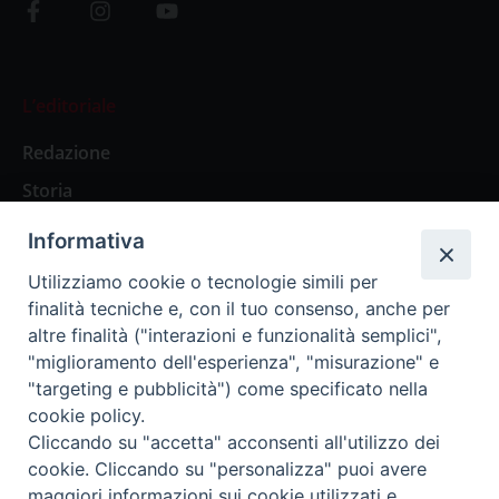
L’editoriale
Redazione
Storia
Informativa
Abbonamenti
Utilizziamo cookie o tecnologie simili per
finalità tecniche e, con il tuo consenso, anche per
Abbonamento Annuale Digitale
altre finalità ("interazioni e funzionalità semplici",
"miglioramento dell'esperienza", "misurazione" e
Abbonamento Annuale Cartaceo
"targeting e pubblicità") come specificato nella
Abbonamento Singola Copia Digitale
cookie policy.
Cliccando su "accetta" acconsenti all'utilizzo dei
cookie. Cliccando su "personalizza" puoi avere
maggiori informazioni sui cookie utilizzati e