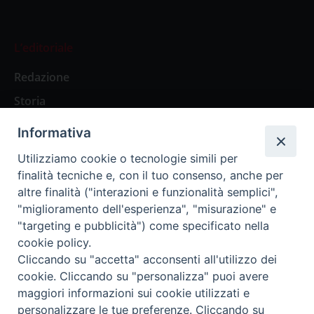
L’editoriale
Redazione
Storia
Informativa
Abbonamenti
Utilizziamo cookie o tecnologie simili per
finalità tecniche e, con il tuo consenso, anche per
Abbonamento Annuale Digitale
altre finalità ("interazioni e funzionalità semplici",
"miglioramento dell'esperienza", "misurazione" e
Abbonamento Annuale Cartaceo
"targeting e pubblicità") come specificato nella
Abbonamento Singola Copia Digitale
cookie policy.
Cliccando su "accetta" acconsenti all'utilizzo dei
cookie. Cliccando su "personalizza" puoi avere
maggiori informazioni sui cookie utilizzati e
personalizzare le tue preferenze. Cliccando su