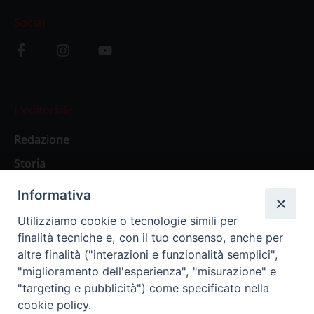
Social
L’editoriale
Redazione
Storia
Informativa
Abbonamenti
Utilizziamo cookie o tecnologie simili per
finalità tecniche e, con il tuo consenso, anche per
Abbonamento Annuale Digitale
altre finalità ("interazioni e funzionalità semplici",
"miglioramento dell'esperienza", "misurazione" e
Abbonamento Annuale Cartaceo
"targeting e pubblicità") come specificato nella
Abbonamento Singola Copia Digitale
cookie policy.