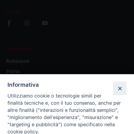
Social
L’editoriale
Redazione
Storia
Informativa
Abbonamenti
Utilizziamo cookie o tecnologie simili per
finalità tecniche e, con il tuo consenso, anche per
Abbonamento Annuale Digitale
altre finalità ("interazioni e funzionalità semplici",
"miglioramento dell'esperienza", "misurazione" e
Abbonamento Annuale Cartaceo
"targeting e pubblicità") come specificato nella
Abbonamento Singola Copia Digitale
cookie policy.