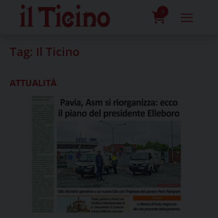
Skip
to
0
content
prodotti
Tag:
Il Ticino
ATTUALITÀ