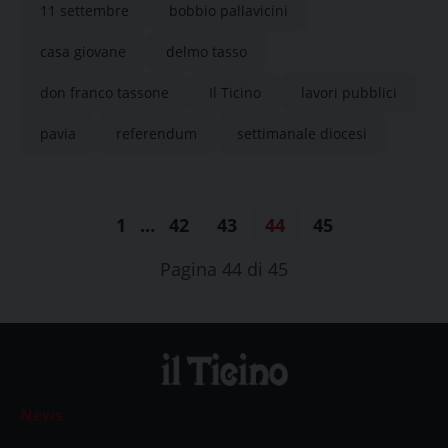
11 settembre
bobbio pallavicini
casa giovane
delmo tasso
don franco tassone
Il Ticino
lavori pubblici
pavia
referendum
settimanale diocesi
1
…
42
43
44
45
Pagina 44 di 45
News