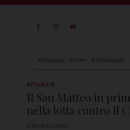
Skip
to
content
Homepage
News
Il Settimanale
Apri
Menu
ATTUALITÀ
Il San Matteo in pri
nella lotta contro il 
di Riccardo Azzolini