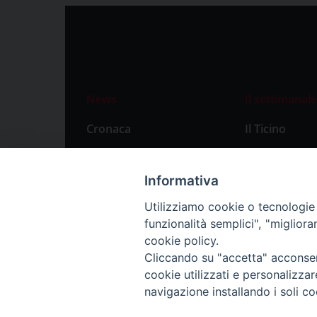
News
Il settimanale
Cronaca
Il Ticino
Attualità
Abbonament
Primo Piano
Privacy Polic
Informativa
Territorio
Utilizziamo cookie o tecnologie s
funzionalità semplici", "miglior
Città
cookie policy.
Politica
Cliccando su "accetta" acconsent
Sport
cookie utilizzati e personalizza
navigazione installando i soli co