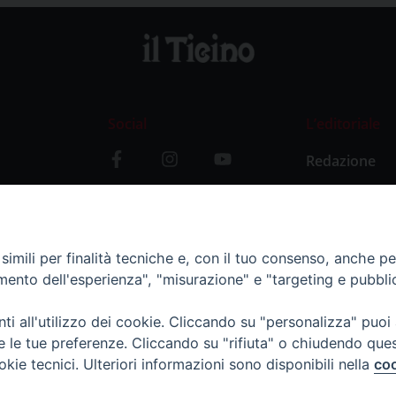
Social
L’editoriale
Redazione
i
Storia
y
imili per finalità tecniche e, con il tuo consenso, anche per 
amento dell'esperienza", "misurazione" e "targeting e pubbli
i all'utilizzo dei cookie. Cliccando su "personalizza" puoi
re le tue preferenze. Cliccando su "rifiuta" o chiudendo que
okie tecnici. Ulteriori informazioni sono disponibili nella
coo