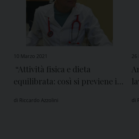
10 Marzo 2021
26
“Attività fisica e dieta
An
equilibrata: così si previene il
la
Covid-19”
di Riccardo Azzolini
di 