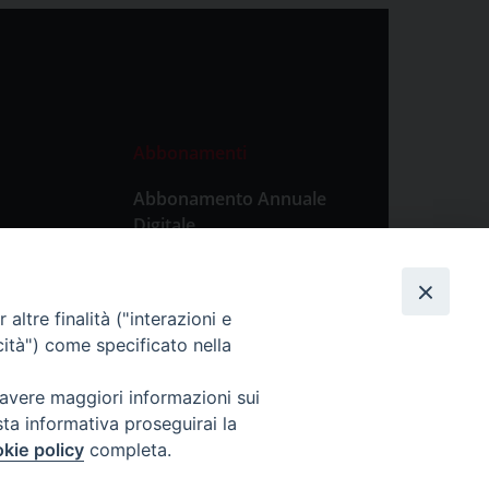
Abbonamenti
Abbonamento Annuale
Digitale
Abbonamento Annuale
Cartaceo
altre finalità ("interazioni e
Abbonamento Singola
cità") come specificato nella
Copia Digitale
 avere maggiori informazioni sui
sta informativa proseguirai la
kie policy
completa.