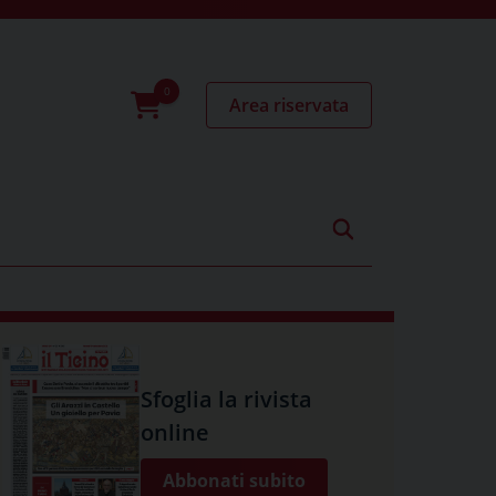
Area riservata
0
prodotti
Sfoglia la rivista
online
Abbonati subito