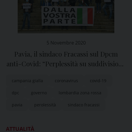
5 Novembre 2020
Pavia, il sindaco Fracassi sul Dpcm
anti-Covid: “Perplessità su suddivisione
delle regioni in fasce di rischio”
campania gialla
coronavirus
covid-19
dpc
governo
lombardia zona rossa
pavia
perolessità
sindaco fracassi
ATTUALITÀ