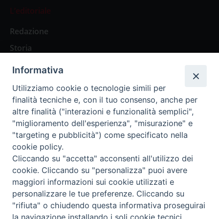
L’editoriale
Redazione
Storia
Informativa
Abbonamenti
Utilizziamo cookie o tecnologie simili per
finalità tecniche e, con il tuo consenso, anche per
Abbonamento Annuale Digitale
altre finalità ("interazioni e funzionalità semplici",
"miglioramento dell'esperienza", "misurazione" e
Abbonamento Annuale Cartaceo
"targeting e pubblicità") come specificato nella
Abbonamento Singola Copia Digitale
cookie policy.
Cliccando su "accetta" acconsenti all'utilizzo dei
cookie. Cliccando su "personalizza" puoi avere
maggiori informazioni sui cookie utilizzati e
personalizzare le tue preferenze. Cliccando su
Redazione: Pavia, Piazza Duomo 11 - tel. 0382.24736 -
"rifiuta" o chiudendo questa informativa proseguirai
amministrazione@ilticino.it - repossi@ilticino.it - P.
la navigazione installando i soli cookie tecnici.