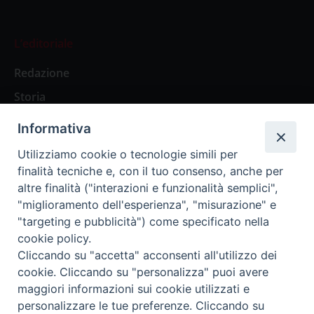
L’editoriale
Redazione
Storia
Informativa
Abbonamenti
Utilizziamo cookie o tecnologie simili per
finalità tecniche e, con il tuo consenso, anche per
Abbonamento Annuale Digitale
altre finalità ("interazioni e funzionalità semplici",
"miglioramento dell'esperienza", "misurazione" e
Abbonamento Annuale Cartaceo
"targeting e pubblicità") come specificato nella
Abbonamento Singola Copia Digitale
cookie policy.
Cliccando su "accetta" acconsenti all'utilizzo dei
cookie. Cliccando su "personalizza" puoi avere
maggiori informazioni sui cookie utilizzati e
personalizzare le tue preferenze. Cliccando su
Redazione: Pavia, Piazza Duomo 11 - tel. 0382.24736 -