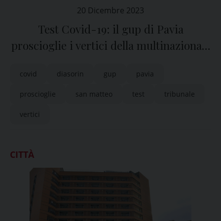
20 Dicembre 2023
Test Covid-19: il gup di Pavia
proscioglie i vertici della multinazionale
Diasorin
covid
diasorin
gup
pavia
proscioglie
san matteo
test
tribunale
vertici
CITTÀ