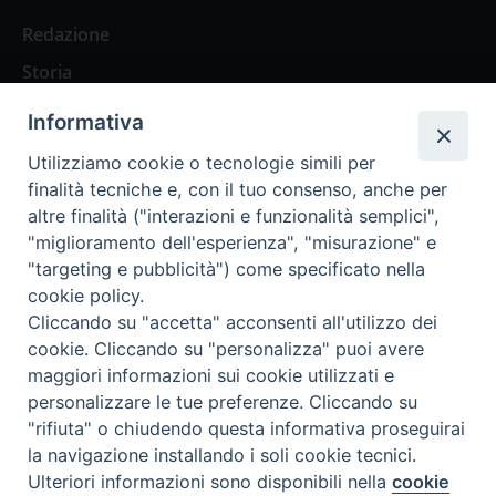
Redazione
Storia
Informativa
Abbonamenti
Utilizziamo cookie o tecnologie simili per
finalità tecniche e, con il tuo consenso, anche per
Abbonamento Annuale Digitale
altre finalità ("interazioni e funzionalità semplici",
"miglioramento dell'esperienza", "misurazione" e
Abbonamento Annuale Cartaceo
"targeting e pubblicità") come specificato nella
Abbonamento Singola Copia Digitale
cookie policy.
Cliccando su "accetta" acconsenti all'utilizzo dei
cookie. Cliccando su "personalizza" puoi avere
maggiori informazioni sui cookie utilizzati e
personalizzare le tue preferenze. Cliccando su
Redazione: Pavia, Piazza Duomo 11 - tel. 0382.24736 -
"rifiuta" o chiudendo questa informativa proseguirai
amministrazione@ilticino.it - repossi@ilticino.it - P.
la navigazione installando i soli cookie tecnici.
IVA: 00213430184
Preferenze Cookie
Ulteriori informazioni sono disponibili nella
cookie