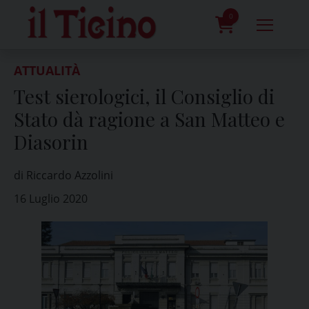
Skip
to
0
content
prodotti
ATTUALITÀ
Test sierologici, il Consiglio di
Stato dà ragione a San Matteo e
Diasorin
di Riccardo Azzolini
16 Luglio 2020