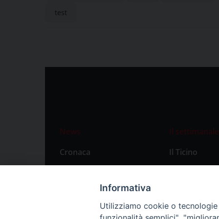
test
News
Il settimanale
Cronaca
Il Ticino
Attualità
Abbonament
Primo Piano
Privacy Polic
Informativa
Territorio
Utilizziamo cookie o tecnologie s
funzionalità semplici", "miglior
Città