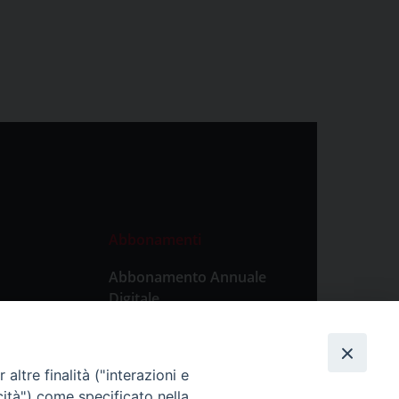
Abbonamenti
Abbonamento Annuale
Digitale
Abbonamento Annuale
Cartaceo
altre finalità ("interazioni e
Abbonamento Singola
cità") come specificato nella