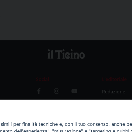
Social
L’editoriale
Redazione
i
Storia
y
imili per finalità tecniche e, con il tuo consenso, anche per 
amento dell'esperienza", "misurazione" e "targeting e pubbli