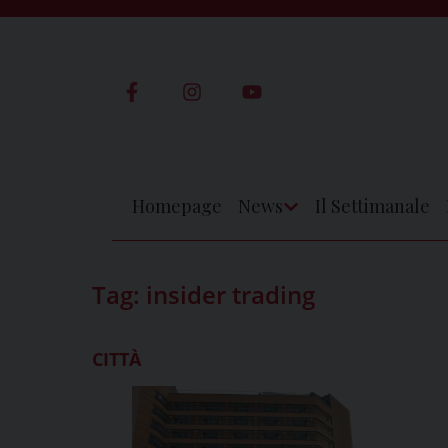
Skip
to
content
Homepage
News
Il Settimanale
Apri
Menu
Tag:
insider trading
CITTÀ