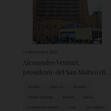
14 Novembre 2023
Alessandro Venturi,
presidente del San Matteo di
Pavia, assolto dal tribunale di
assolto
covid-19
diasorin
Miolano dall’accusa di insider
insider trading
milano
pavia
trading
presidente venturi
rosa
san matteo