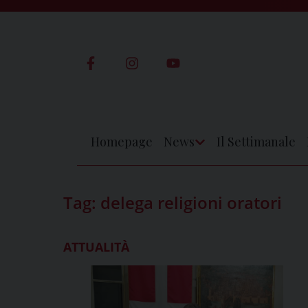
Skip
to
content
Homepage
News
Il Settimanale
Apri
Menu
Tag:
delega religioni oratori
ATTUALITÀ