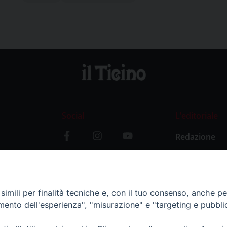
Social
L’editoriale
Redazione
i
Storia
y
imili per finalità tecniche e, con il tuo consenso, anche per 
amento dell'esperienza", "misurazione" e "targeting e pubbli