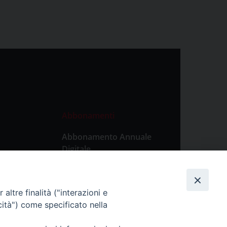
Abbonamenti
Abbonamento Annuale
Digitale
Abbonamento Annuale
Cartaceo
altre finalità ("interazioni e
Abbonamento Singola
cità") come specificato nella
Copia Digitale