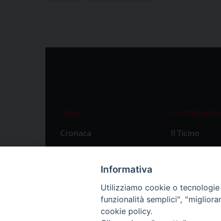
News
Il settimanale
Cronaca
Il Ticino
Attualità
Abbonament
Primo Piano
Privacy Polic
Informativa
Territorio
Utilizziamo cookie o tecnologie s
funzionalità semplici", "miglior
Città
cookie policy.
Politica