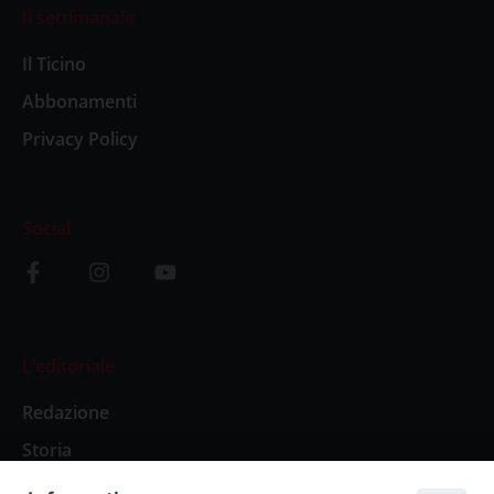
Il settimanale
Il Ticino
Abbonamenti
Privacy Policy
Social
L’editoriale
Redazione
Storia