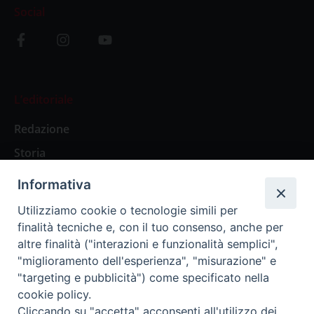
Social
L’editoriale
Redazione
Storia
Informativa
Abbonamenti
Utilizziamo cookie o tecnologie simili per
finalità tecniche e, con il tuo consenso, anche per
Abbonamento Annuale Digitale
altre finalità ("interazioni e funzionalità semplici",
"miglioramento dell'esperienza", "misurazione" e
Abbonamento Annuale Cartaceo
"targeting e pubblicità") come specificato nella
Abbonamento Singola Copia Digitale
cookie policy.
Cliccando su "accetta" acconsenti all'utilizzo dei