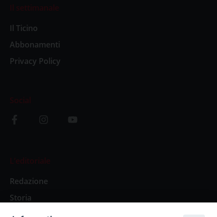
Il settimanale
Il Ticino
Abbonamenti
Privacy Policy
Social
L’editoriale
Redazione
Storia