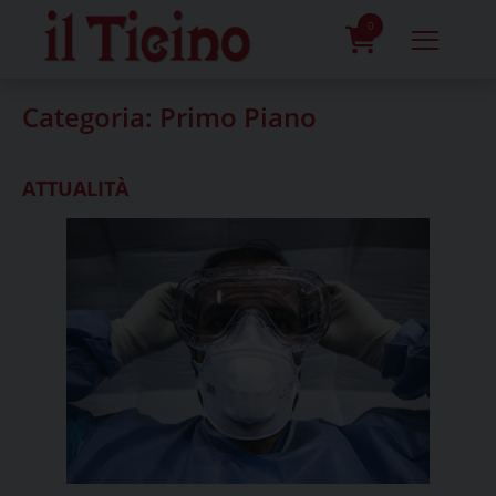
Skip
to
0
content
prodotti
Categoria:
Primo Piano
ATTUALITÀ