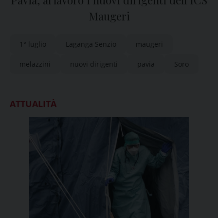
Pavia, al lavoro i nuovi dirigenti dell’ICS
Maugeri
1° luglio
Laganga Senzio
maugeri
melazzini
nuovi dirigenti
pavia
Soro
ATTUALITÀ