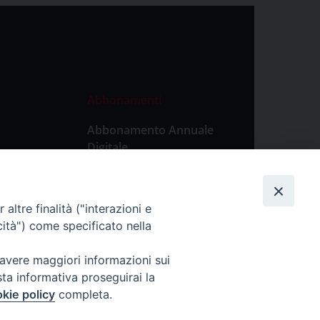
Abbonamenti
Abbonamento Annuale
Digitale
Abbonamento Annuale
Cartaceo
altre finalità ("interazioni e
Abbonamento Singola
cità") come specificato nella
Copia Digitale
 avere maggiori informazioni sui
sta informativa proseguirai la
kie policy
completa.