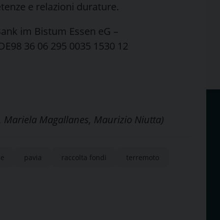
tenze e relazioni durature.
 Bank im Bistum Essen eG –
95 0035 1530 12
DED1BBE
a, Mariela Magallanes, Maurizio Niutta)
le
pavia
raccolta fondi
terremoto