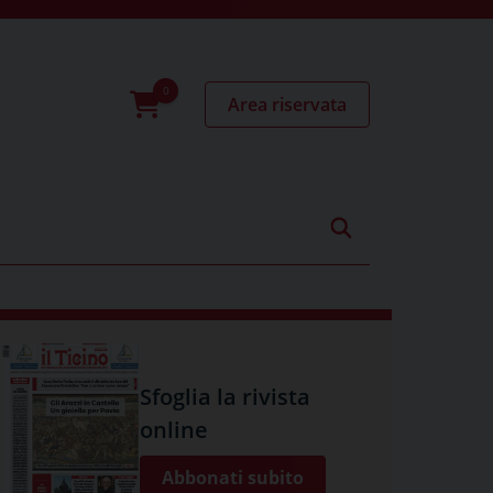
Area riservata
0
prodotti
Sfoglia la rivista
online
Abbonati subito