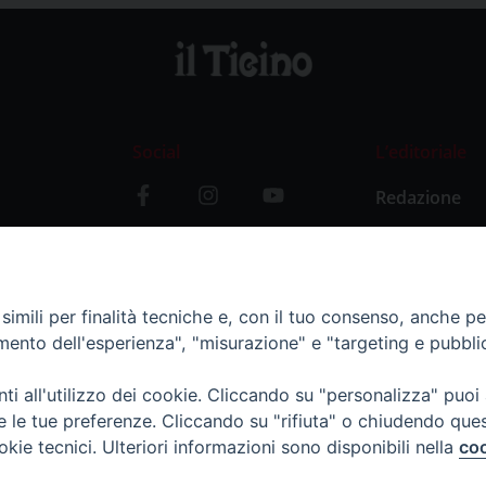
Social
L’editoriale
Redazione
i
Storia
y
imili per finalità tecniche e, con il tuo consenso, anche per 
amento dell'esperienza", "misurazione" e "targeting e pubbli
i all'utilizzo dei cookie. Cliccando su "personalizza" puoi
re le tue preferenze. Cliccando su "rifiuta" o chiudendo que
okie tecnici. Ulteriori informazioni sono disponibili nella
coo