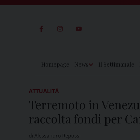
Skip
to
content
Homepage
News
Il Settimanale
Apri
Menu
ATTUALITÀ
Terremoto in Venezuel
raccolta fondi per Ca
di Alessandro Repossi