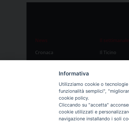
News
Il settimanale
Cronaca
Il Ticino
Attualità
Abbonament
Primo Piano
Privacy Polic
Informativa
Territorio
Utilizziamo cookie o tecnologie s
funzionalità semplici", "miglior
Città
cookie policy.
Politica
Cliccando su "accetta" acconsent
Sport
cookie utilizzati e personalizza
navigazione installando i soli co