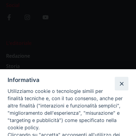
Social
L’editoriale
Redazione
Storia
Informativa
Abbonamenti
Utilizziamo cookie o tecnologie simili per
finalità tecniche e, con il tuo consenso, anche per
Abbonamento Annuale Digitale
altre finalità ("interazioni e funzionalità semplici",
"miglioramento dell'esperienza", "misurazione" e
Abbonamento Annuale Cartaceo
"targeting e pubblicità") come specificato nella
Abbonamento Singola Copia Digitale
cookie policy.
Cliccando su "accetta" acconsenti all'utilizzo dei