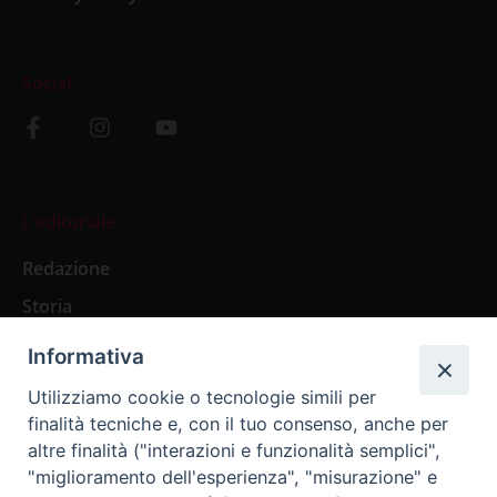
Social
L’editoriale
Redazione
Storia
Informativa
Abbonamenti
Utilizziamo cookie o tecnologie simili per
finalità tecniche e, con il tuo consenso, anche per
Abbonamento Annuale Digitale
altre finalità ("interazioni e funzionalità semplici",
"miglioramento dell'esperienza", "misurazione" e
Abbonamento Annuale Cartaceo