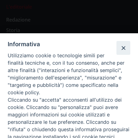
L’editoriale
Redazione
Storia
Informativa
Abbonamenti
Utilizziamo cookie o tecnologie simili per
finalità tecniche e, con il tuo consenso, anche per
Abbonamento Annuale Digitale
altre finalità ("interazioni e funzionalità semplici",
"miglioramento dell'esperienza", "misurazione" e
Abbonamento Annuale Cartaceo
"targeting e pubblicità") come specificato nella
Abbonamento Singola Copia Digitale
cookie policy.
Cliccando su "accetta" acconsenti all'utilizzo dei
cookie. Cliccando su "personalizza" puoi avere
maggiori informazioni sui cookie utilizzati e
personalizzare le tue preferenze. Cliccando su
Redazione: Pavia, Piazza Duomo 11 - tel. 0382.24736 -
"rifiuta" o chiudendo questa informativa proseguirai
amministrazione@ilticino.it - repossi@ilticino.it - P.
la navigazione installando i soli cookie tecnici.