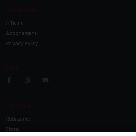
Il settimanale
Il Ticino
Abbonamenti
Privacy Policy
Social
L’editoriale
Redazione
Storia