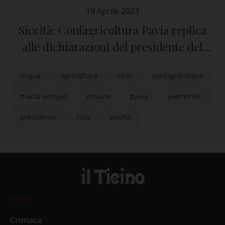
19 Aprile 2023
Siccità: Confagricoltura Pavia replica
alle dichiarazioni del presidente del
Regione Piemonte sul Consorzio Est
acqua
agricoltura
cirio
confagricoltura
Sesia
marta sempio
novara
pavia
piemonte
presidente
riso
siccità
News
Cronaca