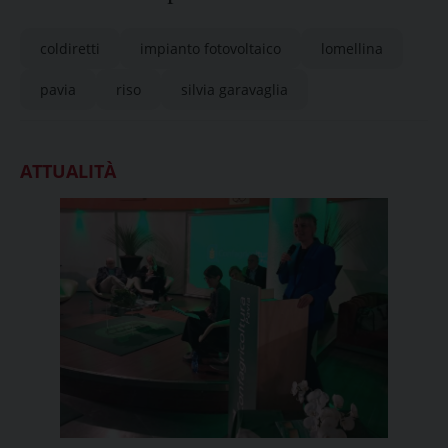
coldiretti
impianto fotovoltaico
lomellina
pavia
riso
silvia garavaglia
ATTUALITÀ