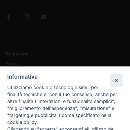
Social
L’editoriale
Redazione
Storia
Informativa
Abbonamenti
Utilizziamo cookie o tecnologie simili per
finalità tecniche e, con il tuo consenso, anche per
Abbonamento Annuale Digitale
altre finalità ("interazioni e funzionalità semplici",
"miglioramento dell'esperienza", "misurazione" e
Abbonamento Annuale Cartaceo
"targeting e pubblicità") come specificato nella
Abbonamento Singola Copia Digitale
cookie policy.
Cliccando su "accetta" acconsenti all'utilizzo dei