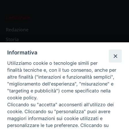
L’editoriale
Redazione
Storia
Informativa
Abbonamenti
Utilizziamo cookie o tecnologie simili per
finalità tecniche e, con il tuo consenso, anche per
Abbonamento Annuale Digitale
altre finalità ("interazioni e funzionalità semplici",
"miglioramento dell'esperienza", "misurazione" e
Abbonamento Annuale Cartaceo
"targeting e pubblicità") come specificato nella
Abbonamento Singola Copia Digitale
cookie policy.
Cliccando su "accetta" acconsenti all'utilizzo dei
cookie. Cliccando su "personalizza" puoi avere
maggiori informazioni sui cookie utilizzati e
personalizzare le tue preferenze. Cliccando su
Redazione: Pavia, Piazza Duomo 11 - tel. 0382.24736 -