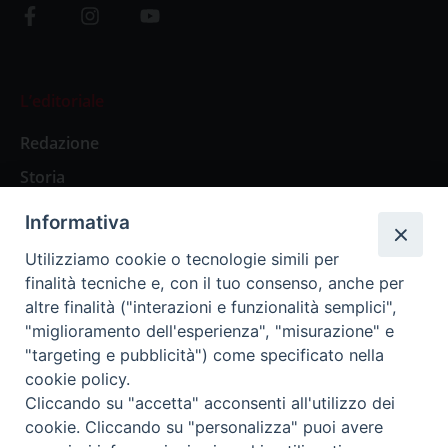
L’editoriale
Redazione
Storia
Informativa
Abbonamenti
Utilizziamo cookie o tecnologie simili per
finalità tecniche e, con il tuo consenso, anche per
Abbonamento Annuale Digitale
altre finalità ("interazioni e funzionalità semplici",
"miglioramento dell'esperienza", "misurazione" e
Abbonamento Annuale Cartaceo
"targeting e pubblicità") come specificato nella
Abbonamento Singola Copia Digitale
cookie policy.
Cliccando su "accetta" acconsenti all'utilizzo dei
cookie. Cliccando su "personalizza" puoi avere