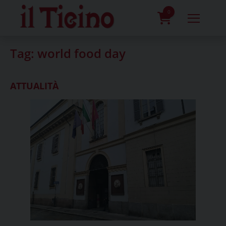
Skip
to
0
content
prodotti
Tag:
world food day
ATTUALITÀ