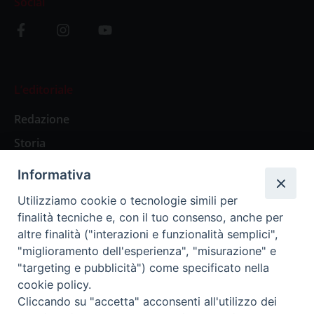
Social
L’editoriale
Redazione
Storia
Informativa
Abbonamenti
Utilizziamo cookie o tecnologie simili per
finalità tecniche e, con il tuo consenso, anche per
Abbonamento Annuale Digitale
altre finalità ("interazioni e funzionalità semplici",
"miglioramento dell'esperienza", "misurazione" e
Abbonamento Annuale Cartaceo
"targeting e pubblicità") come specificato nella
Abbonamento Singola Copia Digitale
cookie policy.
Cliccando su "accetta" acconsenti all'utilizzo dei