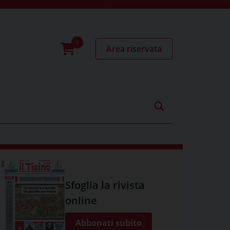
Area riservata
0
prodotti
Sfoglia la rivista
online
Abbonati subito