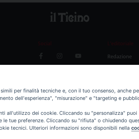
Social
L’editoriale
Redazione
i
Storia
y
imili per finalità tecniche e, con il tuo consenso, anche per 
amento dell'esperienza", "misurazione" e "targeting e pubbli
i all'utilizzo dei cookie. Cliccando su "personalizza" puoi
re le tue preferenze. Cliccando su "rifiuta" o chiudendo que
okie tecnici. Ulteriori informazioni sono disponibili nella
coo