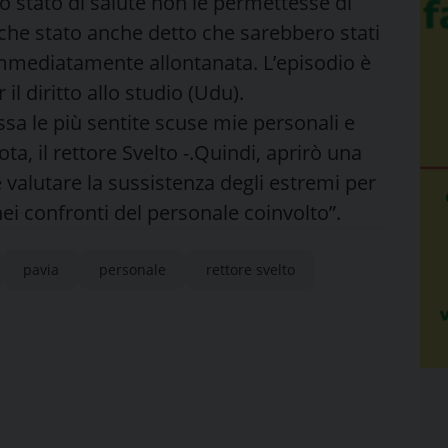
o stato di salute non le permettesse di
nche stato anche detto che sarebbero stati
 immediatamente allontanata. L’episodio è
l diritto allo studio (Udu).
ssa le più sentite scuse mie personali e
ta, il rettore Svelto -.Quindi, aprirò una
i e valutare la sussistenza degli estremi per
ei confronti del personale coinvolto”.
pavia
personale
rettore svelto