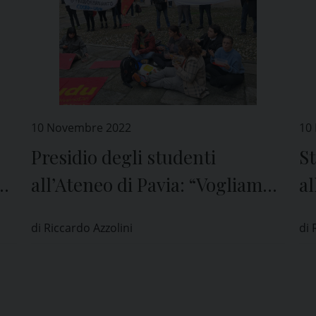
10 Novembre 2022
10
Presidio degli studenti
St
o
all’Ateneo di Pavia: “Vogliamo
al
spazi per mangiare al caldo”
d
di Riccardo Azzolini
di 
re