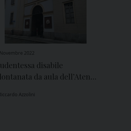
 Novembre 2022
udentessa disabile
lontanata da aula dell’Ateneo
i Pavia mentre mangia:
Riccardo Azzolini
ttore, “episodio molto grave”