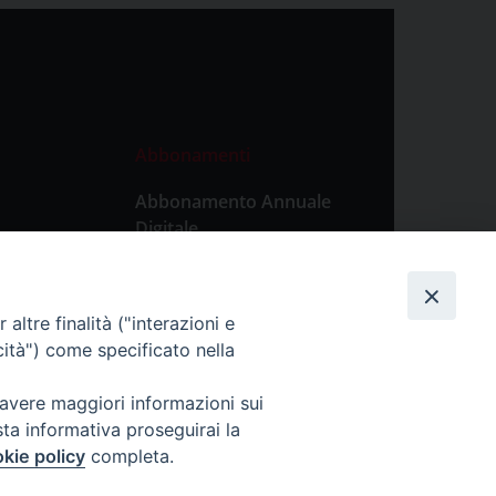
Abbonamenti
Abbonamento Annuale
Digitale
Abbonamento Annuale
Cartaceo
altre finalità ("interazioni e
Abbonamento Singola
cità") come specificato nella
Copia Digitale
 avere maggiori informazioni sui
sta informativa proseguirai la
kie policy
completa.