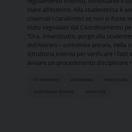
regolamento interno), nonostante il su
stare all’esterno. Alla studentessa è a
chiamati i carabinieri se non si fosse
stato segnalato dal Coordinamento per i
“Ora, innanzitutto, porgo alla studente
dell’Ateneo – sottolinea ancora, nella no
istruttoria interna per verificare i fatt
avviare un procedimento disciplinare n
10 novembre
allontanata
mania aula
studentessa disabile
università