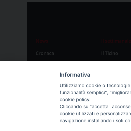
News
Il settimanale
Cronaca
Il Ticino
Attualità
Abbonament
Primo Piano
Privacy Polic
Informativa
Territorio
Utilizziamo cookie o tecnologie s
funzionalità semplici", "miglior
Città
cookie policy.
Politica
Cliccando su "accetta" acconsent
Sport
cookie utilizzati e personalizza
navigazione installando i soli co